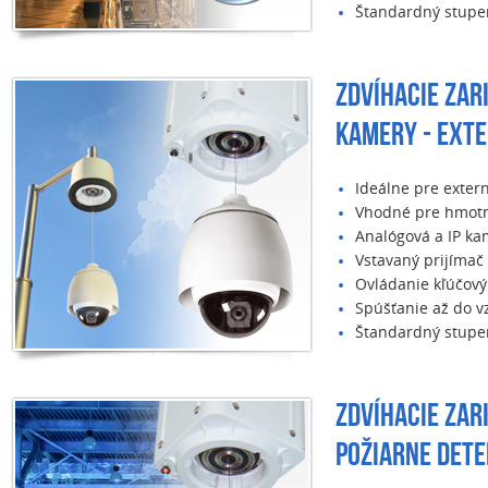
Štandardný stupeň
ZDVÍHACIE ZAR
KAMERY - EXTE
Ideálne pre exter
Vhodné pre hmotn
Analógová a IP kam
Vstavaný prijímač
Ovládanie kľúčov
Spúšťanie až do v
Štandardný stupeň
ZDVÍHACIE ZAR
POŽIARNE DET