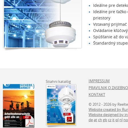
Ideálne pre detek
Ideálne pre ťažko
priestory
Vstavaný prijímač
Ovládanie kľúčov
Spúšťanie až do v
Štandardný stupeň
IMPRESSUM
Stiahni katalóg
PRAVILNIK O ZASEBNO
KONTAKT
© 2012 - 2026 by Reelt
Website created by 
Website designed by i
de
at
ch
gb
cz
it
pl
nl
no