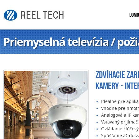
DOMO
Priemyselná televízia / pož
ZDVÍHACIE ZAR
KAMERY - INTE
Ideálne pre aplik
Vhodné pre hmotn
Analógová a IP kam
Vstavaný prijímač
Ovládanie kľúčov
Spúšťanie až do v